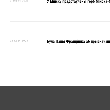
2 Верас 2023
У Мінску прадстаўлены герб Мінска-
23 Каст 2021
Була Папы Францішка аб прызначэнн