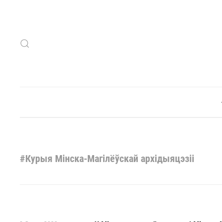
Skip to main content
#Курыя Мінска-Магілёўскай архідыяцэзіі