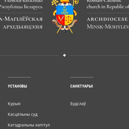
УСТАНОВЫ
САНКТУАРЫІ
Курыя
Будслаў
Касцёльны суд
Катэдральны капітул