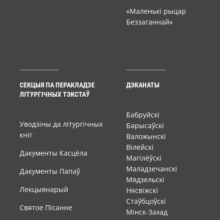
«Маленькі рыцар
Беззаганнай»
СЕКЦЫЯ ПА ПЕРАКЛАДЗЕ
ДЭКАНАТЫ
ЛІТУРГІЧНЫХ ТЭКСТАЎ
Бабруйскі
Уводзіны да літургічных
Барысаўскі
кніг
Валожынскі
Вілейскі
Дакументы Касцёла
Магілёўскі
Маладзечанскі
Дакументы Папаў
Мядзельскі
Лекцыянарый
Нясвіжскі
Стаўбцоўскі
Святое Пісанне
Мінск-Захад