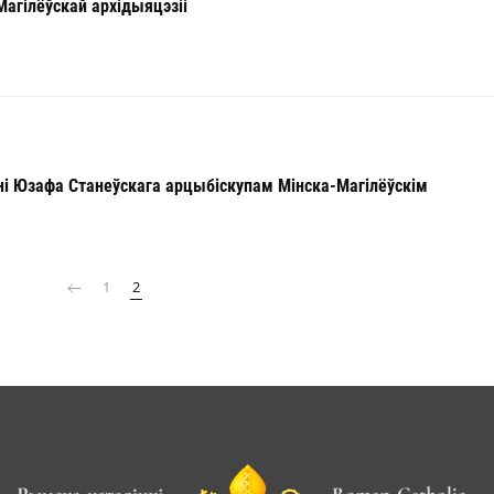
Магілёўскай архідыяцэзіі
і Юзафа Станеўскага арцыбіскупам Мінска-Магілёўскім
1
2