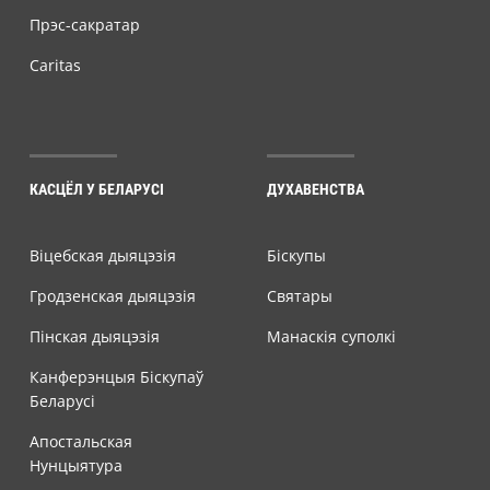
Прэс-сакратар
Caritas
КАСЦЁЛ У БЕЛАРУСІ
ДУХАВЕНСТВА
Віцебская дыяцэзія
Біскупы
Гродзенская дыяцэзія
Святары
Пінская дыяцэзія
Манаскія суполкі
Канферэнцыя Біскупаў
Беларусі
Апостальская
Нунцыятура