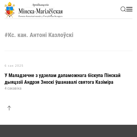
Skip to main content
#Кс. кан. Антоні Казлоўскі
6 сак 2025
У Маладзечне з удзелам дапаможнага біскупа Пінскай
дыяцэзіі Андрэя Зноскі ўшанавалі святога Казіміра
4 сакавіка