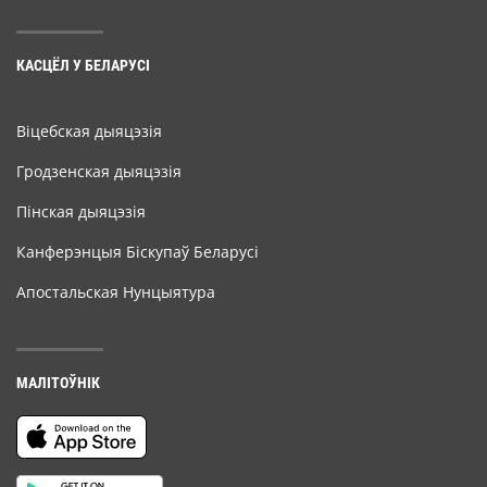
КАСЦЁЛ У БЕЛАРУСІ
Віцебская дыяцэзія
Гродзенская дыяцэзія
Пінская дыяцэзія
Канферэнцыя Біскупаў Беларусі
Апостальская Нунцыятура
МАЛІТОЎНІК