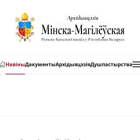
Навіны
Дакументы
Архідыяцэзія
Душпастырства