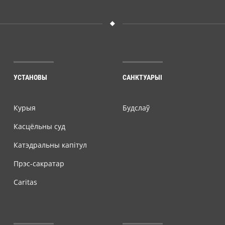
УСТАНОВЫ
САНКТУАРЫІ
Курыя
Будслаў
Касцёльны суд
Катэдральны капітул
Прэс-сакратар
Caritas