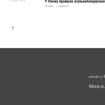
9 чэрв 2025
У Пінску прайшла агульнабеларуская 
30 мая – 1 чэрвеня