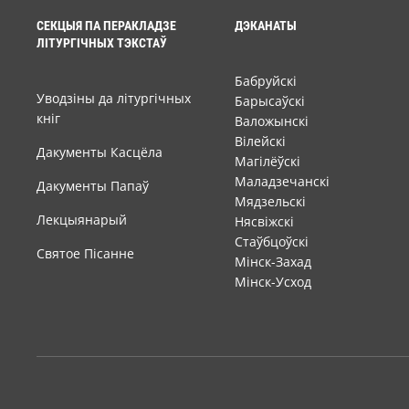
СЕКЦЫЯ ПА ПЕРАКЛАДЗЕ
ДЭКАНАТЫ
ЛІТУРГІЧНЫХ ТЭКСТАЎ
Бабруйскі
Уводзіны да літургічных
Барысаўскі
кніг
Валожынскі
Вілейскі
Дакументы Касцёла
Магілёўскі
Маладзечанскі
Дакументы Папаў
Мядзельскі
Лекцыянарый
Нясвіжскі
Стаўбцоўскі
Святое Пісанне
Мінск-Захад
Мінск-Усход