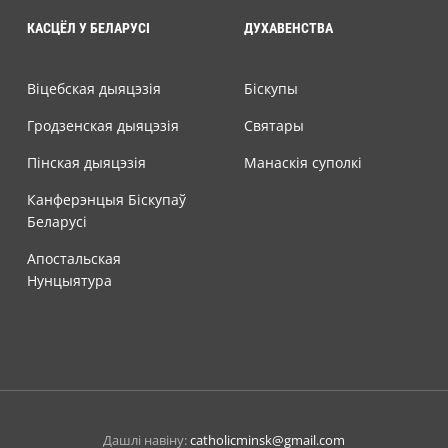
КАСЦЁЛ У БЕЛАРУСІ
ДУХАВЕНСТВА
Віцебская дыяцэзія
Біскупы
Гродзенская дыяцэзія
Святары
Пінская дыяцэзія
Манаскія суполкі
Канферэнцыя Біскупаў
Беларусі
Апостальская
Нунцыятура
Дашлі навіну:
catholicminsk@gmail.com