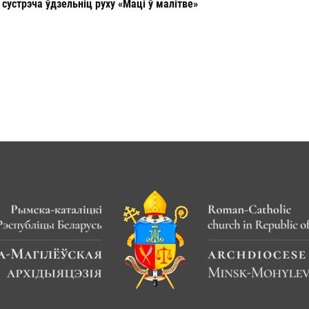
сустрэча ўдзельніц руху «Маці ў малітве»