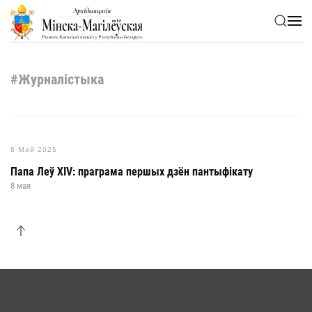
Skip to main content
#Журналістыка
8 Май 2025
Папа Леў XIV: праграма першых дзён пантыфікату
8 мая