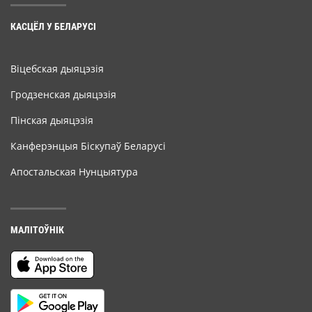
КАСЦЁЛ У БЕЛАРУСІ
Віцебская дыяцэзія
Гродзенская дыяцэзія
Пінская дыяцэзія
Канферэнцыя Біскупаў Беларусі
Апостальская Нунцыятура
МАЛІТОЎНІК