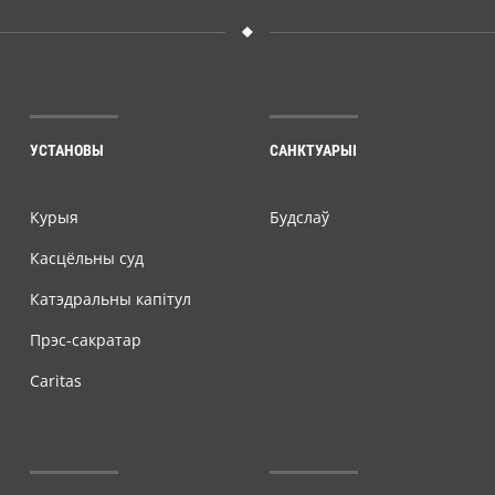
УСТАНОВЫ
САНКТУАРЫІ
Курыя
Будслаў
Касцёльны суд
Катэдральны капітул
Прэс-сакратар
Caritas