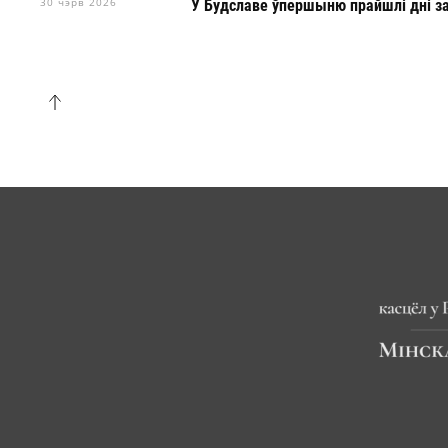
30 чэрв 2026
У Будславе ўпершыню прайшлі дні з