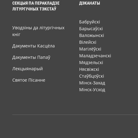
СЕКЦЫЯ ПА ПЕРАКЛАДЗЕ
ДЭКАНАТЫ
ЛІТУРГІЧНЫХ ТЭКСТАЎ
Бабруйскі
Уводзіны да літургічных
Барысаўскі
кніг
Валожынскі
Вілейскі
Дакументы Касцёла
Магілёўскі
Маладзечанскі
Дакументы Папаў
Мядзельскі
Лекцыянарый
Нясвіжскі
Стаўбцоўскі
Святое Пісанне
Мінск-Захад
Мінск-Усход