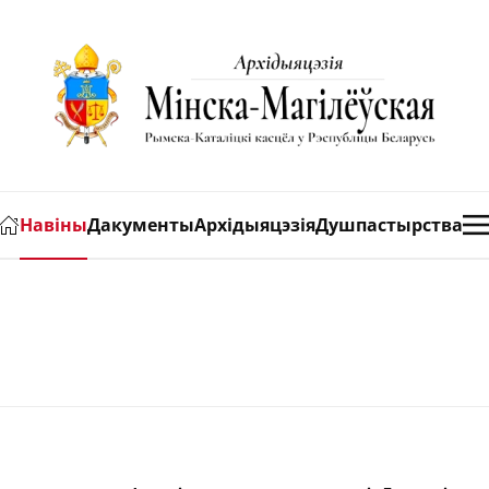
Навіны
Дакументы
Архідыяцэзія
Душпастырства