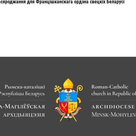
асяроджання для Францішканскага ордэна свецкіх Беларусі