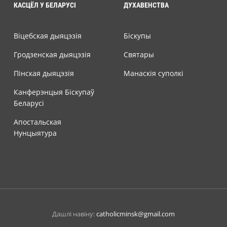
КАСЦЁЛ У БЕЛАРУСІ
ДУХАВЕНСТВА
Віцебская дыяцэзія
Біскупы
Гродзенская дыяцэзія
Святары
Пінская дыяцэзія
Манаскія суполкі
Канферэнцыя Біскупаў
Беларусі
Апостальская
Нунцыятура
Дашлі навіну:
catholicminsk@gmail.com