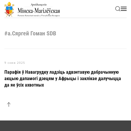
Skip to main content
#а.Сяргей Гоман SDB
9 снеж 2025
Парафія ў Навагрудку ладзіць адвэнтавую дабрачынную
акцыю дапамогі дзецям у Афрыцы і заклікае далучыцца
да яе ўсіх ахвотных