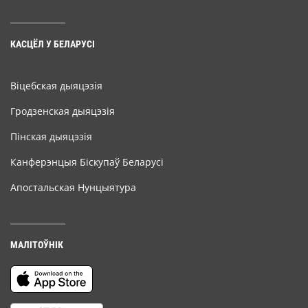
КАСЦЁЛ У БЕЛАРУСІ
Віцебская дыяцэзія
Гродзенская дыяцэзія
Пінская дыяцэзія
Канферэнцыя Біскупаў Беларусі
Апостальская Нунцыятура
МАЛІТОЎНІК