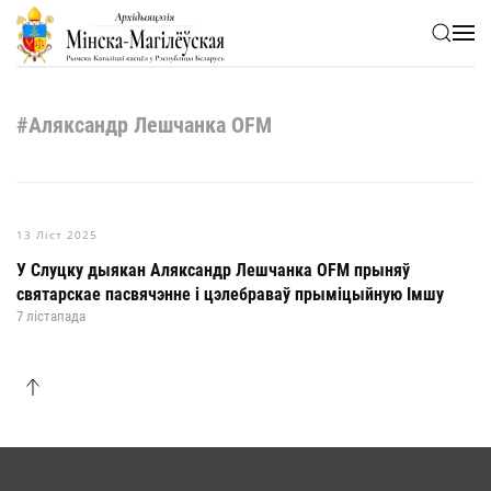
Skip to main content
#Аляксандр Лешчанка OFM
13 Ліст 2025
У Слуцку дыякан Аляксандр Лешчанка OFM прыняў
святарскае пасвячэнне і цэлебраваў прыміцыйную Імшу
7 лістапада