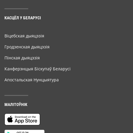
КАСЦЁЛ У БЕЛАРУСІ
Віцебская дыяцэзія
Гродзенская дыяцэзія
Пінская дыяцэзія
Канферэнцыя Біскупаў Беларусі
Апостальская Нунцыятура
МАЛІТОЎНІК