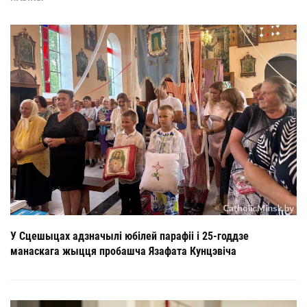
У Сцешыцах адзначылі юбілей парафіі і 25-годдзе
манаскага жыцця пробашча Язафата Кунцэвіча