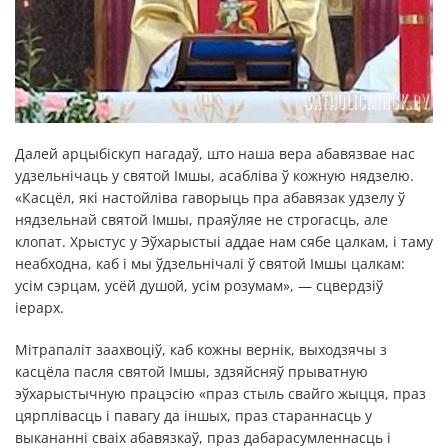
Далей арцыбіскуп нагадаў, што наша вера абавязвае нас
удзельнічаць у святой Імшы, асабліва ў кожную нядзелю.
«Касцёл, які настойліва гаворыць пра абавязак удзелу ў
нядзельнай святой Імшы, праяўляе не строгасць, але
клопат. Хрыстус у Эўхарыстыі аддае нам сябе цалкам, і таму
неабходна, каб і мы ўдзельнічалі ў святой Імшы цалкам:
усім сэрцам, усёй душой, усім розумам», — сцвердзіў
іерарх.
Мітрапаліт заахвоціў, каб кожны вернік, выходзячы з
касцёла пасля святой Імшы, здзяйсняў прыватную
эўхарыстычную працэсію «праз стыль свайго жыцця, праз
цярплівасць і павагу да іншых, праз стараннасць у
выкананні сваіх абавязкаў, праз дабарасумленнасць і