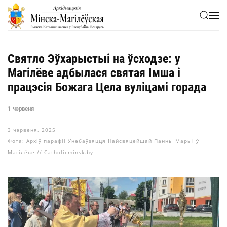
Skip to main content
Святло Эўхарыстыі на ўсходзе: у
Магілёве адбылася святая Імша і
працэсія Божага Цела вуліцамі горада
1 чэрвеня
3 чэрвеня, 2025
Фота: Архіў парафіі Унебаўзяцця Найсвяцейшай Панны Марыі ў
Магілёве // Catholicminsk.by