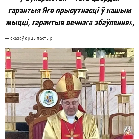
гарантыя Яго прысутнасці ў нашым
жыцці, гарантыя вечнага збаўлення»,
— сказаў арцыпастыр.