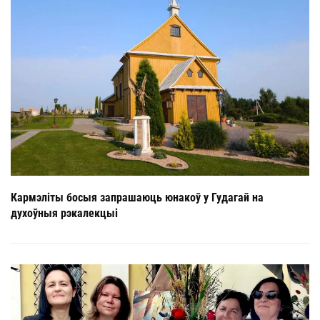
Кармэліты босыя запрашаюць юнакоў у Гудагай на
духоўныя рэкалекцыі