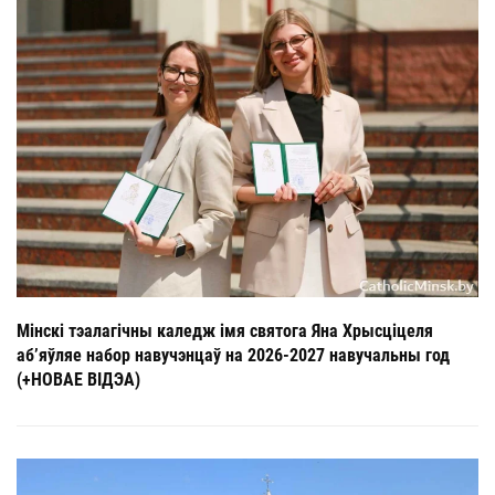
Мінскі тэалагічны каледж імя святога Яна Хрысціцеля
аб’яўляе набор навучэнцаў на 2026-2027 навучальны год
(+НОВАЕ ВІДЭА)