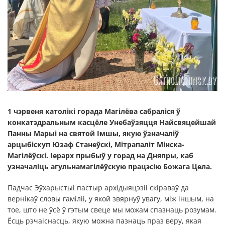
1 чэрвеня католікі горада Магілёва сабраліся ў
конкатэдральным касцёле Унебаўзяцця Найсвяцейшай
Панны Марыі на святой Імшы, якую ўзначаліў
арцыбіскуп Юзаф Станеўскі, Мітрапаліт Мінска-
Магілёўскі. Іерарх прыбыў у горад на Дняпры, каб
узначаліць агульнамагілёўскую працэсію Божага Цела.
Падчас Эўхарыстыі пастыр архідыяцэзіі скіраваў да
вернікаў словы гаміліі, у якой звярнуў увагу, між іншым, на
тое, што не ўсё ў гэтым свеце мы можам спазнаць розумам.
Ёсць рэчаіснасць, якую можна пазнаць праз веру, якая