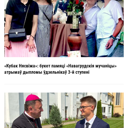
«Кубак Нясвіжа»: букет памяці «Навагрудскія мучаніцы»
атрымаў дыпломы ўдзельнікаў 3-й ступені