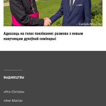
Адказаць на голас паклікання: размова з новым
навучэнцам духоўнай семінарыі
ВЫДАВЕЦТВЫ
«Pro Christo»
«Ave Maria»