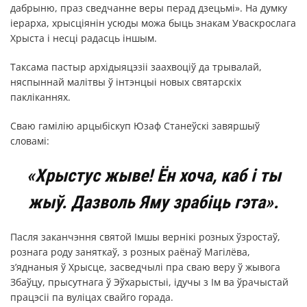
дабрыню, праз сведчанне веры перад дзецьмі». На думку
іерарха, хрысціянін усюды можа быць знакам Уваскрослага
Хрыста і несці радасць іншым.
Таксама пастыр архідыяцэзіі заахвоціў да трывалай,
няспыннай малітвы ў інтэнцыі новых святарскіх
пакліканнях.
Сваю гамілію арцыбіскуп Юзаф Станеўскі завяршыў
словамі:
«Хрыстус жыве! Ён хоча, каб і ты
жыў. Дазволь Яму зрабіць гэта».
Пасля заканчэння святой Імшы вернікі розных ўзростаў,
рознага роду заняткаў, з розных раёнаў Магілёва,
з’яднаныя ў Хрысце, засведчылі пра сваю веру ў жывога
Збаўцу, прысутнага ў Эўхарыстыі, ідучы з Ім ва ўрачыстай
працэсіі па вуліцах свайго горада.