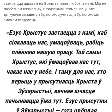
становіцца адказам на Божы запавет любові з намі. Мы не
пазбегнем цяжкасцяў, штодзённай стомленасці, але
дзякуючы запавету з Хрыстом, лучнасці з Хрыстом, мы
зможам іх адолець.
«Езус Хрыстус застаецца з намі, каб
сілкаваць нас, умацоўваць, рабіць
плённаю нашую працу. Той самы
Хрыстус, які ўмацоўвае нас тут,
чакае нас у небе. І таму для нас, хто
верыць у прысутнасць Хрыста ў
Эўхарыстыі, вечнае шчасце
пачынаецца ўжо тут. Езус прысутны
ў Эўхарыстыі — гэта цвёрдая