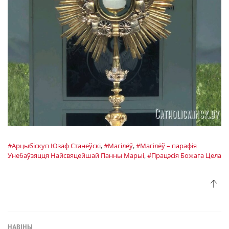
#Арцыбiскуп Юзаф Станеўскі
,
#Магілёў
,
#Магілёў – парафія
Унебаўзяцця Найсвяцейшай Панны Марыі
,
#Працэсія Божага Цела
НАВІНЫ