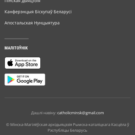
Пінская дыяцэзія
Канферэнцыя Біскупаў Беларусі
Апостальская Нунцыятура
МАЛІТОЎНІК
Дашлі навіну:
catholicminsk@gmail.com
© Мiнска-Магiлёўская архiдыяцэзiя Рымска-каталіцкага Касцёла ў
Рэспубліцы Беларусь