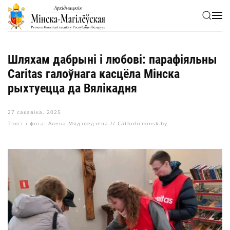
Skip to main content
Шляхам дабрыні і любові: парафіяльны
Caritas галоўнага касцёла Мінска
рыхтуецца да Вялікадня
27 сакавіка, 2025
Тэкст і фота: Алена Мядзведзева // Catholicminsk.by