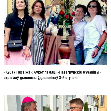
«Кубак Нясвіжа»: букет памяці «Навагрудскія мучаніцы»
атрымаў дыпломы ўдзельнікаў 3-й ступені