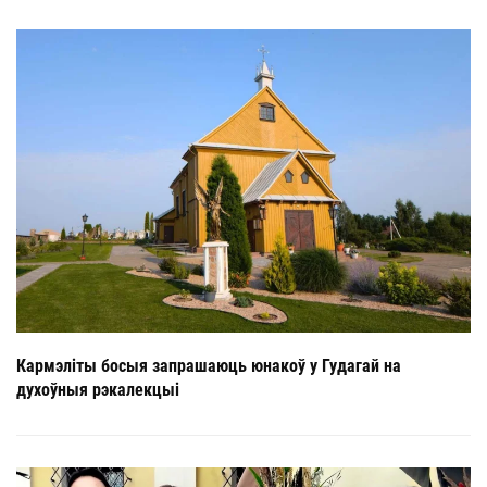
Кармэліты босыя запрашаюць юнакоў у Гудагай на
духоўныя рэкалекцыі