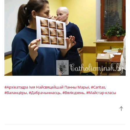
#Архікатэдра Імя Найсвяцейшай Панны Марыі
,
#Caritas
,
#Валанцёры
,
#Дабрачыннасць
,
#Вялікдзень
,
#Майстар-класы