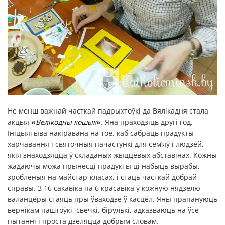
Не менш важнай часткай падрыхтоўкі да Вялікадня стала
акцыя
«
Велікодны кошык
»
. Яна праходзіць другі год.
Ініцыятыва накіравана на тое, каб сабраць прадукты
харчавання і святочныя пачастункі для сем’яў і людзей,
якія знаходзяцца ў складаных жыццёвых абставінах. Кожны
жадаючы можа прынесці прадукты ці набыць вырабы,
зробленыя на майстар-класах, і стаць часткай добрай
справы. З 16 сакавіка па 6 красавіка ў кожную нядзелю
валанцёры стаяць пры ўваходзе ў касцёл. Яны прапануюць
вернікам паштоўкі, свечкі, бірулькі, адказваюць на ўсе
пытанні і проста дзеляцца добрым словам.