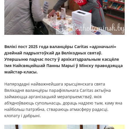
Вялікі пост 2025 года валанцёры Caritas «адзначылі»
дзейнай падрыхтоўкай да Велікодных святаў.
Упершыню падчас посту ў архікатэдральным касцёле
Імя Найсвяцейшай Панны Марыі ў Мінску праводзяцца
майстар-класы.
Напярэдадні найважнейшага хрысціянскага свята
Вялікадня валанцёры парафіяльнага Caritas актыўна
займаюцца арганізацыяй мерапрыемстваў, якія
аб’ядноўваюць супольнасць, дораць надзею тым, каму яна
найбольш патрэбна, ствараюць атмасферу радасці,
клопату і дабрыні.