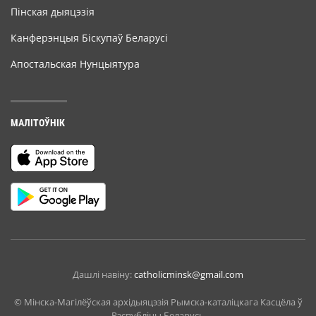
Пінская дыяцэзія
Канферэнцыя Біскупаў Беларусі
Апостальская Нунцыятура
МАЛІТОЎНІК
Дашлі навіну:
catholicminsk@gmail.com
© Мiнска-Магiлёўская архiдыяцэзiя Рымска-каталіцкага Касцёла ў
Рэспубліцы Беларусь