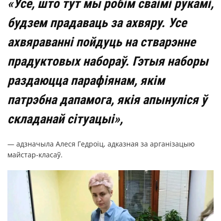
«
Усё, што тут мы робім сваімі рукамі,
будзем прадаваць за ахвяру. Усе
ахвяраванні пойдуць на стварэнне
прадуктовых набораў. Гэтыя наборы
раздаюцца парафіянам, якім
патрэбна дапамога, якія апынуліся ў
складанай сітуацыі»,
— адзначыла Алеся Гедроіц, адказная за арганізацыю
майстар-класаў.