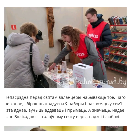
Непасрэдна перад святам валанцёры набываюць тое, чаго
не хапае, збіраюць прадукты ў наборы і развозяць у сем’і.
Гэта яднае, вучыць аддаваць і прымаць. А значыць, надае
сэнс Вялікадню — галоўнаму святу веры, надзеі і любові.