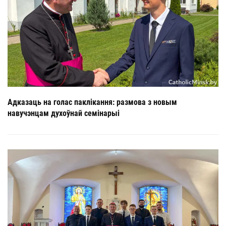
Адказаць на голас паклікання: размова з новым
навучэнцам духоўнай семінарыі