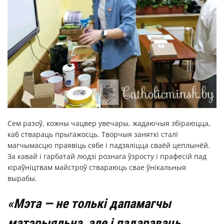
Сем разоў, кожны чацвер увечары, жадаючыя збіраюцца,
каб ствараць прыгажосць. Творчыя заняткі сталі
магчымасцю праявіць сябе і падзяліцца сваёй цеплынёй.
За кавай і гарбатай людзі рознага ўзросту і прафесій пад
кіраўніцтвам майстроў ствараюць свае ўнікальныя
вырабы.
«Мэта — не толькі дапамагчы
матэрыяльна, але і падараваць