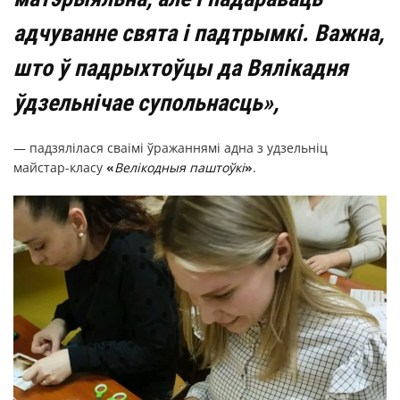
адчуванне свята і падтрымкі. Важна,
што ў падрыхтоўцы да Вялікадня
ўдзельнічае супольнасць
»
,
— падзялілася сваімі ўражаннямі адна з удзельніц
майстар-класу
«
Велікодныя паштоўкі
»
.