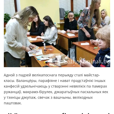
Адной з падзей велікапоснага перыяду сталі майстар-
класы. Валанцёры, парафіяне і нават прадстаўнікі іншых
канфесій удзельнічаюць у стварэнні невялікіх па памерах
ружанцаў, макрамэ-бірулек, дэкаратыўных пасхальных яек
у тэхніцы дэкупаж, свечак з вашчыны, велікодных
паштовак.