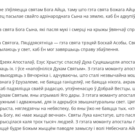
 з’яўляецца святам Бога Айца, таму што гэта свята Божага Ай
ц пасылае свайго адзінароднага Сына на зямлю, каб Ён адкупі
а свята Бога Сына, які пасля мукі і смерці на крыжы ўвянчаў сп
 Святога, Пяцідзясятніца — гэта свята трэцяй Боскай Асобы, Свя
ылаюць у свет, каб Ён мог завяршыць справу збаўлення.
 Дзеях Апосталаў, Езус Хрыстус спаслаў Духа Суцяшыцеля апост
ваць іх. І ўсе «напоўніліся Духам Святым». З гэтага моманту апо
выходзяць з Вячэрніка і, адчуваючы, што сталі незвычайна мо
нага ў Ерузалеме, не баяцца ганіцеляў, не баяцца нікога, акрам
 каб падзяліцца сваёй радасцю, упэўненасцю ў Добрай Вестцы, ш
хам Святым, яны атрымалі Яго дары. З гэтага моманту апостал
мужнымі і адважнымі, для іх адкрыўся звышнатуральны свет. Ця
ыста, нягледзячы на небяспеку, бо яны ўжо не баяцца тых, «хт
 Богу, які «мае жыццё вечнае». Святы Лука канстатуе, што па
хрысцілася каля трох тысяч людзей. З гэтага моманту апосталы 
ыццё будзе Божым жыццём паводле замыслу і волі Нябеснага Ай