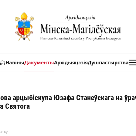
Навіны
Дакументы
Архідыяцэзія
Душпастырства
ова арцыбіскупа Юзафа Станеўскага на ўр
а Святога
sk.by