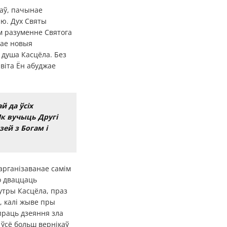
саў, пачынае
ю. Дух Святы
м разуменне Святога
рае новыя
 душа Касцёла. Без
віта Ён абуджае
й да ўсіх
Як вучыць Другі
зей з Богам і
арганізаванае самім
о дваццаць
нутры Касцёла, праз
, калі жыве пры
праць дзеяння зла
 ўсё больш вернікаў