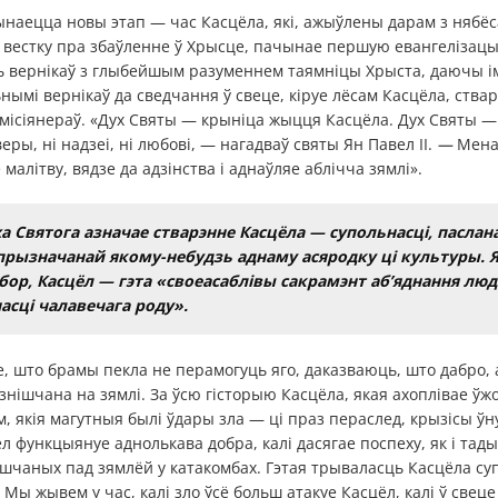
ынаецца новы этап — час Касцёла, які, ажыўлены дарам з нябё
вестку пра збаўленне ў Хрысце, пачынае першую евангелізацы
ь вернікаў з глыбейшым разуменнем таямніцы Хрыста, даючы і
ьнымі вернікаў да сведчання ў свеце, кіруе лёсам Касцёла, ства
місіянераў. «Дух Святы — крыніца жыцця Касцёла. Дух Святы —
еры, ні надзеі, ні любові, — нагадваў святы Ян Павел II.
—
Мена
алітву, вядзе да адзінства і аднаўляе аблічча зямлі».
а Святога азначае стварэнне Касцёла — супольнасці, паслана
 прызначанай якому-небудзь аднаму асяродку ці культуры. 
бор, Касцёл — гэта «своеасаблівы сакрамэнт аб’яднання люд
асці чалавечага роду».
, што брамы пекла не перамогуць яго, даказваюць, што дабро, 
знішчана на зямлі. За ўсю гісторыю Касцёла, якая ахоплівае ўж
м, якія магутныя былі ўдары зла — ці праз пераслед, крызісы ў
л функцыянуе аднолькава добра, калі дасягае поспеху, як і тады
шчаных пад зямлёй у катакомбах. Гэтая трываласць Касцёла су
 Мы жывем у час, калі зло ўсё больш атакуе Касцёл, калі ў свеце