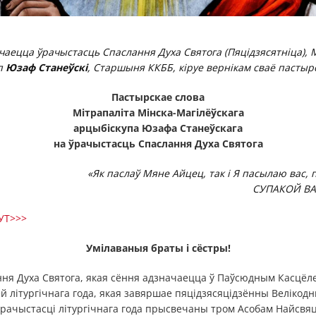
ачаецца ўрачыстасць Спаслання Духа Святога (Пяцідзясятніца), 
уп
Юзаф Станеўскі
, Старшыня ККББ, кіруе вернікам сваё пастыр
Пастырскае слова
Мітрапаліта Мінска-Магілёўскага
арцыбіскупа Юзафа Станеўскага
на ўрачыстасць Спаслання Духа Святога
«Як паслаў Мяне Айцец, так і Я пасылаю вас, 
СУПАКОЙ ВАМ
ТУТ>>>
Умілаваныя браты і сёстры!
ня Духа Святога, якая сёння адзначаецца ў Паўсюдным Касцёле
 літургічнага года, якая завяршае пяцідзясяцідзённы Велікод
ачыстасці літургічнага года прысвечаны тром Асобам Найсвя