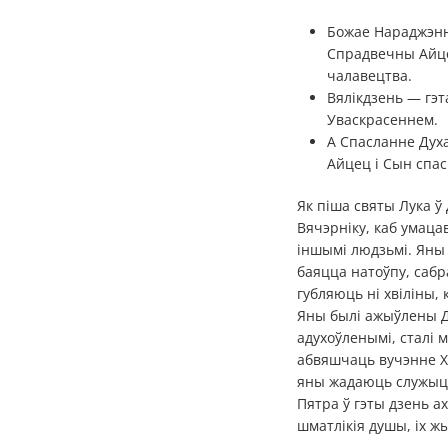
Божае Нараджэнне
Спрадвечны Айце
чалавецтва.
Вялікдзень — гэт
Уваскрасеннем.
А Спасланне Духа
Айцец і Сын спас
Як піша святы Лука ў
Вячэрніку, каб умаца
іншымі людзьмі. Яны 
баяцца натоўпу, сабра
губляюць ні хвіліны,
Яны былі ажыўлены Ду
адухоўленымі, сталі 
абвяшчаць вучэнне Хр
яны жадаюць служыць
Пятра ў гэты дзень а
шматлікія душы, іх ж