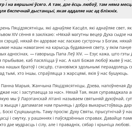
тр і на вяршыні ўсяго. А там, дзе ёсць любоў, там няма месц
для бяспечнай дыстанцыі, якая аддаляе нас ад бліжніх.
дзень Пяцідзясятніцы, які аднаўляе Касцёл, які аднаўляе свет, я
ьвом XIV сёння я заклікаю: «Няхай магутны вецер Духа сыдзе на 
 сэрцаў, няхай ён адорвае нас ласкаю сустрэчы з Богам, нях
ымае нашы намаганні на карысць будавання свету, у якім пануе
ых адносінах,
—
гаворыць Папа Леў XIV. — Езус кажа, што гэты
я прыбывае, каб пасяліцца ў нас. А калі Божая любоў жыве ў нас
на нашых братоў і сясцёр, становімся здольнымі пераадолець с
д тымі, хто іншы, спраўляцца з жарсцямі, якія ў нас бушуюць.
Панна Марыя, Жанчына Пяцідзясятніцы, Дзева, напоўненая Ду
аджае нас і заступаецца за нас». Няхай Тая, якая суправаджала 
 якую мы ў Ларэтанскай літаніі называем святыняй духоўнай, су
а жыцця і дапамагае нам прыняць і добра выкарыстоўваць дары
т, Боскі Суцяшыцель. Таму просім: Духу Святы, прысутнічай ў 
дасці і смутку, у рашэннях і паўсядзённых справах. Давайце пам
хто дае мудрасць і сілу, але і праваднік, сябар і крыніца любові.