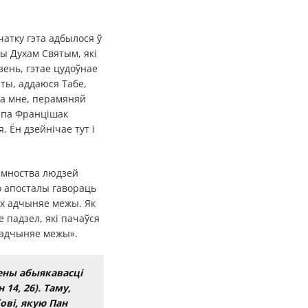
чатку гэта адбылося ў
ы Духам Святым, які
зень, гэтае цудоўнае
яты, аддаюся Табе,
ува мне, перамяняй
Папа Францішак
. Ён дзейнічае тут і
о мноства людзей
то апосталы гавораць
ух адчыняе межы. Як
 падзел, які пачаўся
і адчыняе межы».
цены абыякавасці
 14, 26). Таму,
ові, якую Пан