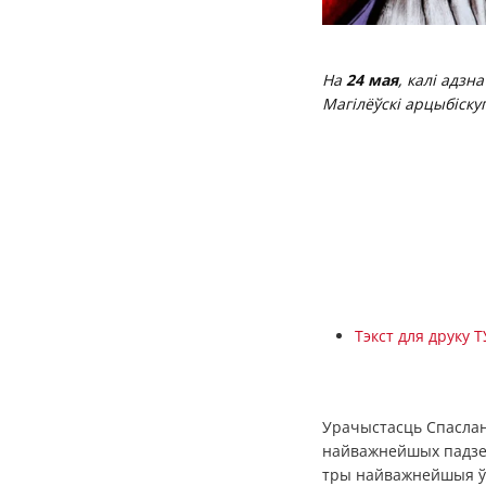
На
24 мая
, калі адзн
Магілёўскі арцыбіск
Тэкст для друку 
Урачыстасць Спаслан
найважнейшых падзей
тры найважнейшыя ўр