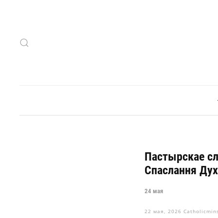
Skip to main content
Пастырскае сл
Спаслання Дух
24 мая
22 мая, 2026
Catholicmin