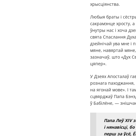
хрысціянства.
Любыя браты і сёстры
сакрамэнце хросту, 
ўнутры нас і хоча дз
свята Спаслання Духа
дзейнічай ува мне і 
мяне, навяртай мяне,
зазначаў, што «Дух Св
цяпер».
У Дзеях Апосталаў га
рознага паходжання, 
на ягонай мове». І т
сцвярджаў Папа Бэнэд
ў Бабілёне, — знішча
Папа Леў XIV 
і нянавісці, б
перш за ўсё, 