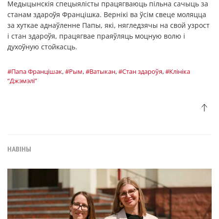
Медыцынскія спецыялісты працягваюць пільна сачыць за
станам здароўя Францішка. Вернікі ва ўсім свеце моляцца
за хуткае аднаўленне Папы, які, нягледзячы на свой узрост
і стан здароўя, працягвае праяўляць моцную волю і
духоўную стойкасць.
#Папа Францішак
,
#Рым
,
#Ватыкан
,
#Стан здароўя
,
#Клініка
“Джэмэлі”
НАВІНЫ