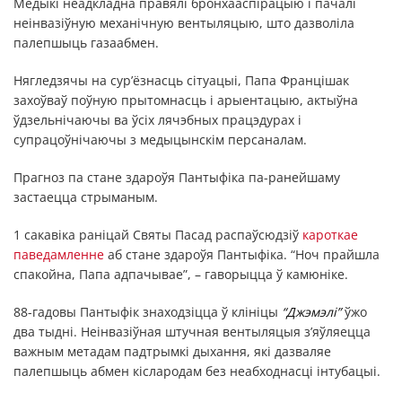
Медыкі неадкладна правялі бронхааспірацыю і пачалі
неінвазіўную механічную вентыляцыю, што дазволіла
палепшыць газаабмен.
Нягледзячы на сур’ёзнасць сітуацыі, Папа Францішак
захоўваў поўную прытомнасць і арыентацыю, актыўна
ўдзельнічаючы ва ўсіх лячэбных працэдурах і
супрацоўнічаючы з медыцынскім персаналам.
Прагноз па стане здароўя Пантыфіка па-ранейшаму
застаецца стрыманым.
1 сакавіка раніцай Святы Пасад распаўсюдзіў
кароткае
паведамленне
аб стане здароўя Пантыфіка. “Ноч прайшла
спакойна, Папа адпачывае”, – гаворыцца ў камюніке.
88-гадовы Пантыфік знаходзіцца ў клініцы
“Джэмэлі”
ўжо
два тыдні. Неінвазіўная штучная вентыляцыя з’яўляецца
важным метадам падтрымкі дыхання, які дазваляе
палепшыць абмен кіслародам без неабходнасці інтубацыі.