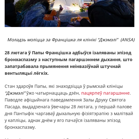
Моладзь моліцца за Францішка ля клінікі “Джэмэлі” (ANSA)
28 лютага ў Папы Францішка адбыўся ізаляваны эпізод
бронхаспазму з наступным пагаршэннем дыхання, што
запатрабавала прымянення неінвазіўнай штучнай
вентыляцыі лёгкіх.
Стан здароўя Папы, які знаходзіцца ў рымскай клініцы
“Джэмэлі”
ўжо чатырнаццаць дзён,
пацярпеў пагаршэнне
.
Паводле афіцыйнага паведамлення Залы Друку Святога
Пасада, выдадзенага ўвечары 28 лютага, у першай палове
дня Пантыфік чаргаваў дыхальную фізіятэрапію з малітвай
у капліцы, аднак днём у яго пачаўся ізаляваны эпізод
бронхаспазму.