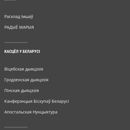
Расклад Імшаў
РАДЫЁ МАРЫЯ
КАСЦЁЛ У БЕЛАРУСІ
Віцебская дыяцэзія
Гродзенская дыяцэзія
Пінская дыяцэзія
Канферэнцыя Біскупаў Беларусі
Апостальская Нунцыятура