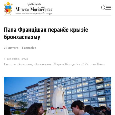
Skip to main content
Папа Францішак перанёс крызіс
бронхаспазму
28 лютага – 1 сакавіка
1 сакавіка, 2025
Тэкст: кс. Аляксандр Амяльчэня, Марыя Валодзіна // Vatican News