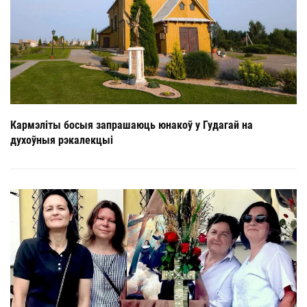
Кармэліты босыя запрашаюць юнакоў у Гудагай на
духоўныя рэкалекцыі