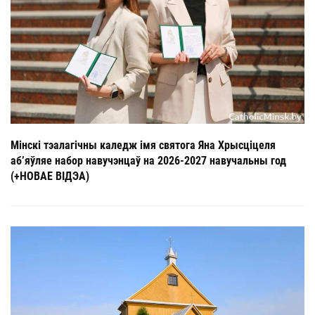
Мінскі тэалагічны каледж імя святога Яна Хрысціцеля
аб’яўляе набор навучэнцаў на 2026-2027 навучальны год
(+НОВАЕ ВІДЭА)