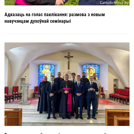
Адказаць на голас паклікання: размова з новым
навучэнцам духоўнай семінарыі