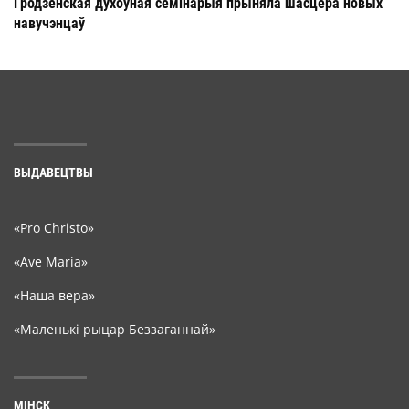
Гродзенская духоўная семінарыя прыняла шасцёра новых
навучэнцаў
ВЫДАВЕЦТВЫ
«Pro Christo»
«Ave Maria»
«Наша вера»
«Маленькі рыцар Беззаганнай»
МІНСК