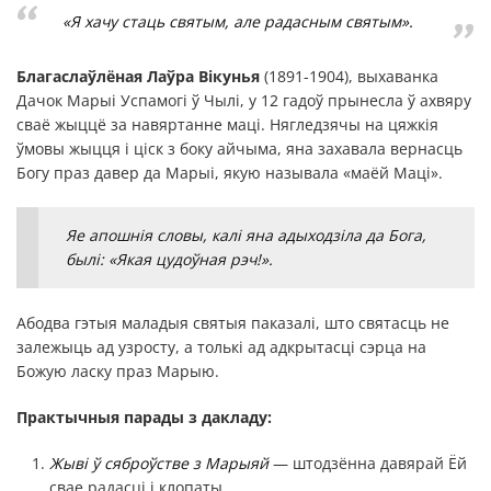
«Я хачу стаць святым, але радасным святым».
Благаслаўлёная Лаўра Вікунья
(1891-1904), выхаванка
Дачок Марыі Успамогі ў Чылі, у 12 гадоў прынесла ў ахвяру
сваё жыццё за навяртанне маці. Нягледзячы на цяжкія
ўмовы жыцця і ціск з боку айчыма, яна захавала вернасць
Богу праз давер да Марыі, якую называла «маёй Маці».
Яе апошнія словы, калі яна адыходзіла да Бога,
былі: «Якая цудоўная рэч!».
Абодва гэтыя маладыя святыя паказалі, што святасць не
залежыць ад узросту, а толькі ад адкрытасці сэрца на
Божую ласку праз Марыю.
Практычныя парады з дакладу:
Жыві ў сяброўстве з Марыяй
— штодзённа давярай Ёй
свае радасці і клопаты.