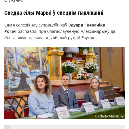
служэнні.
Сведка сілы Марыі ў свецкім пакліканні
Сям’я салезіянаў супрацоўнікаў
Эдуард і Вераніка
Рогач
распавялі пра благаслаўлёную Александрыну да
Коста, якую называюць «белай ружай Езуса».