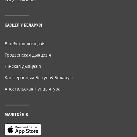
КАСЦЁЛ У БЕЛАРУСІ
Віцебская дыяцэзія
Гродзенская дыяцэзія
Пінская дыяцэзія
Канферэнцыя Біскупаў Беларусі
Апостальская Нунцыятура
МАЛІТОЎНІК