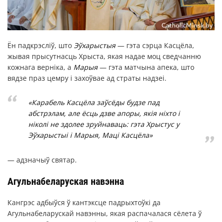
Ён падкрэсліў, што
Эўхарыстыя
— гэта сэрца Касцёла,
жывая прысутнасць Хрыста, якая надае моц сведчанню
кожнага верніка, а
Марыя
— гэта матчына апека, што
вядзе праз цемру і захоўвае ад страты надзеі.
«Карабель Касцёла заўсёды будзе пад
абстрэлам, але ёсць дзве апоры, якія ніхто і
ніколі не здолее зруйнаваць: гэта Хрыстус у
Эўхарыстыі і Марыя, Маці Касцёла»
— адзначыў святар.
Агульнабеларуская навэнна
Кангрэс адбыўся ў кантэксце падрыхтоўкі да
Агульнабеларускай навэнны, якая распачалася сёлета ў