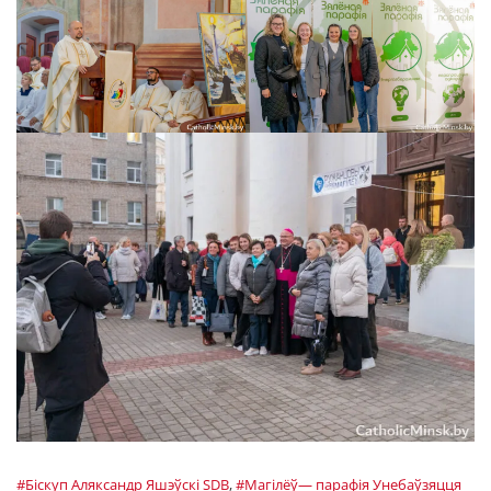
#Біскуп Аляксандр Яшэўскі SDB
,
#Магілёў— парафія Унебаўзяцця