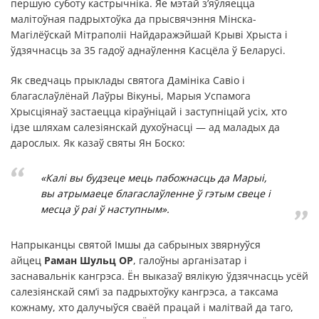
першую суботу кастрычніка. Яе мэтай з’яўляецца
малітоўная падрыхтоўка да прысвячэння Мінска-
Магілёўскай Мітраполіі Найдаражэйшай Крыві Хрыста і
ўдзячнасць за 35 гадоў аднаўлення Касцёла ў Беларусі.
Як сведчаць прыклады святога Дамініка Савіо і
благаслаўлёнай Лаўры Вікуньі, Марыя Успамога
Хрысціянаў застаецца кіраўніцай і заступніцай усіх, хто
ідзе шляхам салезіянскай духоўнасці — ад маладых да
дарослых. Як казаў святы Ян Боско:
«Калі вы будзеце мець пабожнасць да Марыі,
вы атрымаеце благаслаўленне ў гэтым свеце і
месца ў раі ў наступным».
Напрыканцы святой Імшы да сабрыных звярнуўся
айцец
Раман Шульц OP
, галоўны арганізатар і
заснавальнік кангрэса. Ён выказаў вялікую ўдзячнасць усёй
салезіянскай сям’і за падрыхтоўку кангрэса, а таксама
кожнаму, хто далучыўся сваёй працай і малітвай да таго,