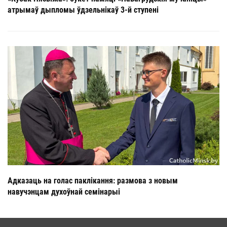
атрымаў дыпломы ўдзельнікаў 3-й ступені
Адказаць на голас паклікання: размова з новым
навучэнцам духоўнай семінарыі