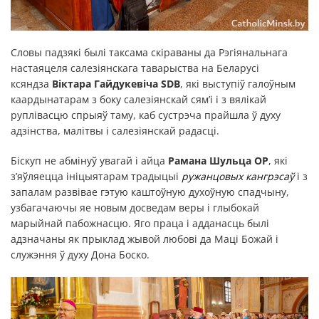
Словы падзякі былі таксама скіраваны да Рэгіянальнага
настаяцеля салезіянскага таварыства на Беларусі
ксяндза
Віктара Гайдукевіча SDB
, які выступіў галоўным
каардынатарам з боку салезіянскай сям’і і з вялікай
руплівасцю спрыяў таму, каб сустрэча прайшла ў духу
адзінства, малітвы і салезіянскай радасці.
Біскуп не абмінуў увагай і айца
Рамана Шульца ОР
, які
з’яўляецца ініцыятарам традыцыі
ружанцовых кангрэсаў
і з
запалам развівае гэтую каштоўную духоўную спадчыну,
узбагачаючы яе новым досведам веры і глыбокай
марыйнай пабожнасцю. Яго праца і адданасць былі
адзначаны як прыклад жывой любові да Маці Божай і
служэння ў духу Дона Боско.