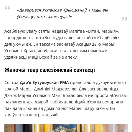
«Даверцеся Успамозе Хрысціянаў, і тады вы
ўбачыце, што такое цуды!»
Асаблівую ўвагу святы надаваў малітве «Вітай, Марыя»,
сцвярджаючы, што ўсе цуды салезіянскай сям’і адбыліся
дзякуючы ёй. Ён таксама заснаваў Асацыяцыю Марыі
Успамогі Хрысціянаў, якая стала жывым помнікам
удзячнасці Маці Божай за Яе апеку.
Жаночы твар салезіянскай святасці
Сястра
Дар’я Еўтухоўская FMA
прадставіла духоўны вопыт
святой Марыі Дамінікі Мадзарэлло. Для заснавальніцы
Дачок Марыі Успамогі Маці Божая была не проста аб’ектам
пакланення, а жывой Настаяцельніцай. Кожны вечар яна
пакідала ключы ад дома ля ног Марыі, даручаючы Ёй
кіраўніцтва кангрэгацыяй.