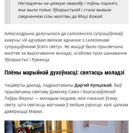
Нягледзячы на цяжкую хваробу і поўны параліч,
яна жыла толькі Эўхарыстыяй і стала жывым
сведчаннем сілы малітвы да Маці Божай.
Александрына далучылася да салезіянскіх супрацоўнікаў,
кажучы: «Я адчуваю вялікае яднанне з салезіянамі
супрацоўнікамі ўсяго свету». Яе жыццё было прысвечана
малітве за выратаванне моладзі, асабліва праз шанаванне
Эўхарыстыі і Ружанца.
Плёны марыйнай духоўнасці: святасць моладзі
Чацвёрты даклад, падрыхтаваны
Дар’яй Купцовай
, быў
прысвечаны святому Дамініку Савіо і благаслаўлёнай
Лаўры Вікуньі — маладым людзям, якія паказалі ўсяму
свету, што святасць магчыма ў любым узросце, калі цалкам
даверыцца Марыі.