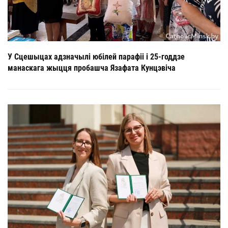
У Сцешыцах адзначылі юбілей парафіі і 25-годдзе
манаскага жыцця пробашча Язафата Кунцэвіча