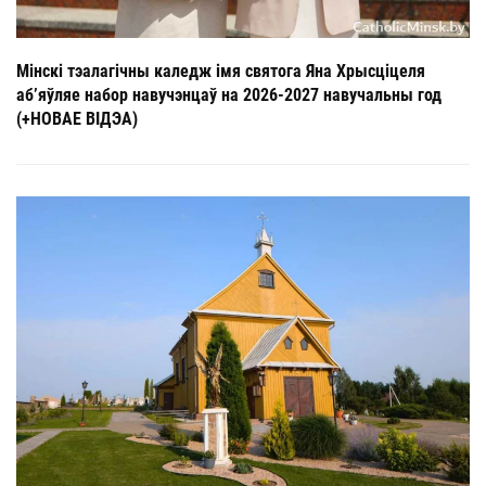
Мінскі тэалагічны каледж імя святога Яна Хрысціцеля
аб’яўляе набор навучэнцаў на 2026-2027 навучальны год
(+НОВАЕ ВІДЭА)