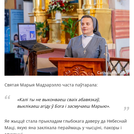
Святая Марыя Мадзарэлло часта паўтарала:
«Калі ты не выконваеш сваіх абавязкаў,
выклікаеш агіду ў Бога і засмучаеш Марыю».
Яе жыццё стала прыкладам глыбокага даверу да Нябеснай
Маці, якую яна заклікала пераймаць у чысціні, пакоры і