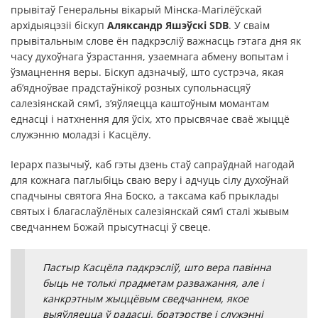
прывітаў Генеральны вікарый Мінска-Магілёўскай
архідыяцэзіі біскуп
Аляксандр Яшэўскі SDB
. У сваім
прывітальным слове ён падкрэсліў важнасць гэтага дня як
часу духоўнага ўзрастання, узаемнага абмену вопытам і
ўзмацнення веры. Біскуп адзначыў, што сустрэча, якая
аб’ядноўвае прадстаўнікоў розных супольнасцяў
салезіянскай сям’і, з’яўляецца каштоўным момантам
еднасці і натхнення для ўсіх, хто прысвячае сваё жыццё
служэнню моладзі і Касцёлу.
Іерарх пазычыў, каб гэты дзень стаў сапраўднай нагодай
для кожнага паглыбіць сваю веру і адчуць сілу духоўнай
спадчыны святога Яна Боско, а таксама каб прыклады
святых і благаслаўлёных салезіянскай сям’і сталі жывым
сведчаннем Божай прысутнасці ў свеце.
Пастыр Касцёла падкрэсліў, што вера павінна
быць не толькі прадметам разважання, але і
канкрэтным жыццёвым сведчаннем, якое
выяўляецца ў радасці, братэрстве і служэнні