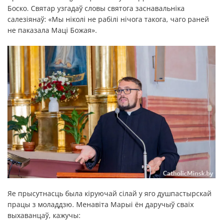
Боско. Святар узгадаў словы святога заснавальніка
салезіянаў: «Мы ніколі не рабілі нічога такога, чаго раней
не паказала Маці Божая».
Яе прысутнасць была кіруючай сілай у яго душпастырскай
працы з моладдзю. Менавіта Марыі ён даручыў сваіх
выхаванцаў, кажучы: