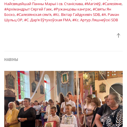
Найсвяцейшай Панны Марыі і св. Станіслава
,
#Магілёў
,
#Салезіяне
,
#Архімандрыт Сяргей Гаек
,
#Ружанцовы кангрэс
,
#Святы Ян
Боско
,
#Салезіянская сям’я
,
#Кс. Віктар Гайдукевіч SDB
,
#А. Раман
Шульц OP
,
#С. Дар’я Еўтухоўская FMA
,
#Кс. Артур Ляшнеўскі SDB
НАВІНЫ