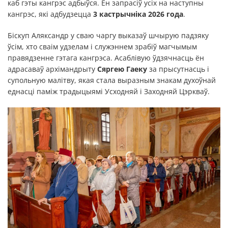
каб гэты кангрэс адбыўся. Ён запрасіў усіх на наступны
кангрэс, які адбудзецца
3 кастрычніка 2026 года
.
Біскуп Аляксандр у сваю чаргу выказаў шчырую падзяку
ўсім, хто сваім удзелам і служэннем зрабіў магчымым
правядзенне гэтага кангрэса. Асаблівую ўдзячнасць ён
адрасаваў архімандрыту
Сяргею Гаеку
за прысутнасць і
супольную малітву, якая стала выразным знакам духоўнай
еднасці паміж традыцыямі Усходняй і Заходняй Цэркваў.