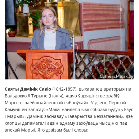
Святы Дамінік Савіо
(1842-1857), выхаванец араторыя на
Вальдокко ў Турыне (Італія), яшчэ ў дзяцінстве зрабіў
Марыю сваёй «найлепшай сяброўкай». У дзень Першай
Камуніі ён запісаў: «Маімі найлепшымі сябрамі будуць Езус
і Марыя». Дамінік заснаваў «Таварыства Беззаганнай», дзе
хлопцы дапамагалі адзін аднаму захоўваць чысціню пад
апекай Марыі. Яго дэвізам былі словы: