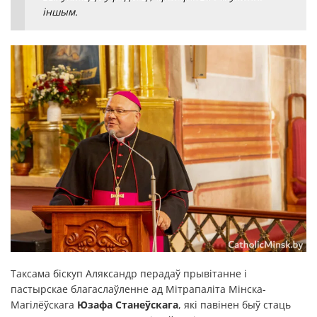
іншым.
Таксама біскуп Аляксандр перадаў прывітанне і
пастырскае благаслаўленне ад Мітрапаліта Мінска-
Магілёўскага
Юзафа Станеўскага
, які павінен быў стаць