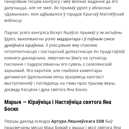
ганаровым госцем кангрэсу і меў вялікае жаданне да яго
далучыцца, але не змог, бо прымаў удзел у абласных
«Дажынках», якія адбываліся ў горадзе Крычаў Магілёўскай
вобласці.
Падчас усяго кангрэса біскуп Яшэўскі прымаў у ім актыўны
ўдзел, выконваючы ролю
мадэратара і ў пэўным сэнсе
духоўнага кіраўніка
. З уласцівымі яму спакоем,
інтэлігентнасцю і пастырскай далікатнасцю ён прадстаўляў
кожнага дакладчыка, звяртаючы ўвагу на сутнасць
паслання і падкрэсліваючы яго сувязь з салезіянскай
харызмай. Яго кароткія, але глыбокія каментары
дапамагалі ўдзельнікам лепш зразумець кантэкст
выступленняў і паглядзець на тэмы праз прызму веры,
досведу Касцёла і духа святога Яна Боско.
Марыя — Кіраўніца і Настаўніца святога Яна
Боско
Першы даклад ксяндза
Артура Ляшнеўскага SDB
быў
прысвечаны месцу Маці Божай у жыцці і місіі святога Яна