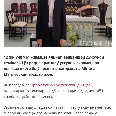
12 жніўня ў Міждыяцэзіяльнай вышэйшай духоўнай
семінарыі ў Гродне прайшоў уступны экзамен, па
выніках якога быў прыняты кандыдат з Мінска-
Магілёўскай архідыяцэзіі.
Як паведаміла
Прэс-служба Гродзенскай дыяцэзіі
,
напярэдадні ў семінарыі адбыліся падача дакументаў і
кваліфікацыйныя размовы.
Экзамен складаўся з дзвюх частак — тэсту і сачынення-эсэ.
У першай частцы трэба было паказаць свае веды ў