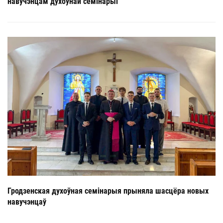
навучэнцам духоўнай семінарыі
Гродзенская духоўная семінарыя прыняла шасцёра новых
навучэнцаў