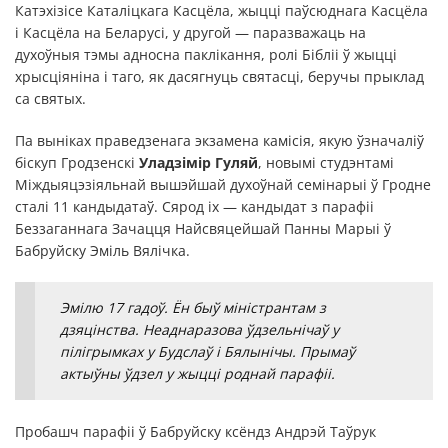
Катэхізісе Каталіцкага Касцёла, жыцці паўсюднага Касцёла
і Касцёла на Беларусі, у другой — паразважаць на
духоўныя тэмы адносна паклікання, ролі Бібліі ў жыцці
хрысціяніна і таго, як дасягнуць святасці, беручы прыклад
са святых.
Па выніках праведзенага экзамена камісія, якую ўзначаліў
біскуп Гродзенскі
Уладзімір Гуляй
, новымі студэнтамі
Міждыяцэзіяльнай вышэйшай духоўнай семінарыі ў Гродне
сталі 11 кандыдатаў. Сярод іх — кандыдат з парафіі
Беззаганнага Зачацця Найсвяцейшай Панны Марыі ў
Бабруйску Эміль Вялічка.
Эмілю 17 гадоў. Ён быў міністрантам з
дзяцінства. Неаднаразова ўдзельнічаў у
пілігрымках у Будслаў і Бялынічы. Прымаў
актыўны ўдзел у жыцці роднай парафіі.
Пробашч парафіі ў Бабруйску ксёндз Андрэй Таўрук