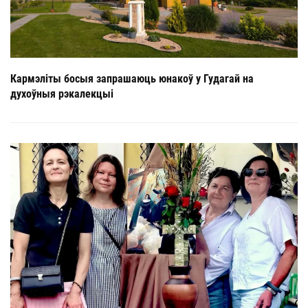
Кармэліты босыя запрашаюць юнакоў у Гудагай на
духоўныя рэкалекцыі