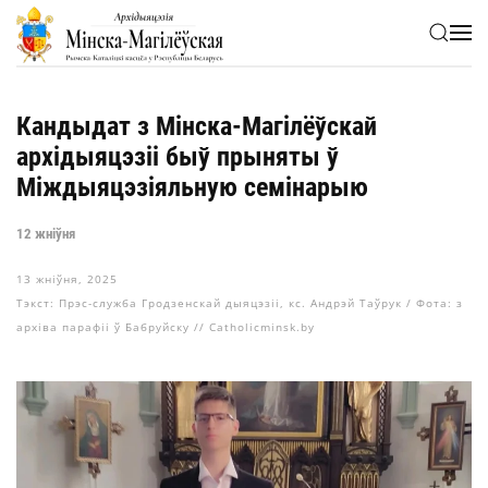
Skip to main content
Кандыдат з Мінска-Магілёўскай
архідыяцэзіі быў прыняты ў
Міждыяцэзіяльную семінарыю
12 жніўня
13 жніўня, 2025
Тэкст: Прэс-служба Гродзенскай дыяцэзіі, кс. Андрэй Таўрук / Фота: з
архіва парафіі ў Бабруйску // Catholicminsk.by