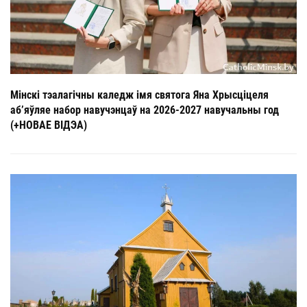
Мінскі тэалагічны каледж імя святога Яна Хрысціцеля
аб’яўляе набор навучэнцаў на 2026-2027 навучальны год
(+НОВАЕ ВІДЭА)