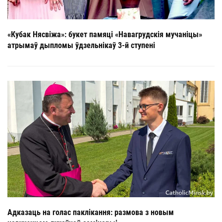
«Кубак Нясвіжа»: букет памяці «Навагрудскія мучаніцы»
атрымаў дыпломы ўдзельнікаў 3-й ступені
Адказаць на голас паклікання: размова з новым