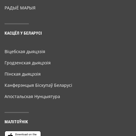
РАДЫЁ МАРЫЯ
КАСЦЁЛ У БЕЛАРУСІ
Віцебская дыяцэзія
Гродзенская дыяцэзія
Пінская дыяцэзія
Канферэнцыя Біскупаў Беларусі
Апостальская Нунцыятура
МАЛІТОЎНІК