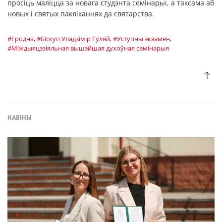
просіць маліцца за новага студэнта семінарыі, а таксама аб
новых і святых пакліканнях да святарства.
#Гродна
,
#Біскуп Уладзімір Гуляй
,
#Уступны экзамен
,
#Міждыяцэзіяльная вышэйшая духоўная семінарыя
НАВІНЫ