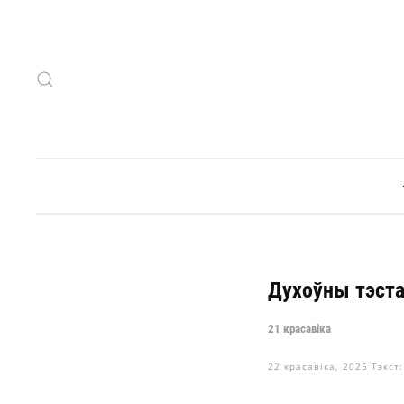
Skip to main content
Духоўны тэст
21 красавіка
22 красавіка, 2025
Тэкст