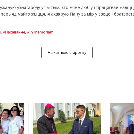
ужаную ўзнагароду ўсім тым, хто мяне любіў і працягвае маліцц
 перыяд майго жыцця, я ахвярую Пану за мір у свеце і братэрст
м
,
#Пахаванне
,
#In memoriam
На хатнюю старонку