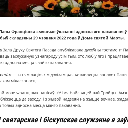
Папы Францішка змяшчае ўказанні адносна яго пахавання ў 
быў складзены 29 чэрвеня 2022 года ў Доме святой Марты.
а
Зала Друку Святога Пасада апублікавала духоўны тэстамент П
ваць заслужаную ўзнагароду ўсім тым, хто любіў яго і працягвае 
лю адносна месца свайго пахавання.
gendo
» — гэтым лацінскім дэвізам распачынаецца запавет Папы,
акам міласэрнасці.
скай мове Францішак напісаў: «У імя Найсвяцейшай Тройцы. Амэ
бліжаецца да заходу, і з жывой надзеяй на жыццё вечнае, жад
 толькі адносна месца майго пахавання.
 святарскае і біскупскае служэнне я за