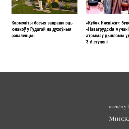
«Кубак Нясвіжа»: бук
Кармэліты босыя запрашаюць
«Навагрудскія мучан
юнакоў у Гудагай на духоўныя
атрымаў дыпломы ўд
рэкалекцыі
3-й ступені