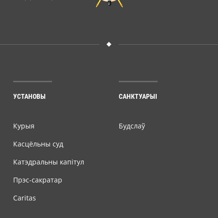
УСТАНОВЫ
САНКТУАРЫІ
Курыя
Будслаў
Касцёльны суд
Катэдральны капітул
Прэс-сакратар
Caritas