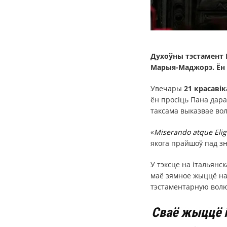
Духоўны тэстамент 
Марыя-Маджорэ. Ён 
Увечары
21 красавік
ён просіць Пана дара
таксама выказвае во
«
Miserando atque Eli
якога прайшоў пад зн
У тэксце на італьян
маё зямное жыццё на
тэстаментарную волю
Сваё жыццё і