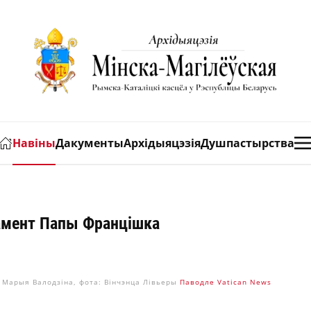
Навіны
Дакументы
Архідыяцэзія
Душпастырства
амент Папы Францішка
: Марыя Валодзіна, фота: Вінчэнца Лівьеры
Паводле Vatican News