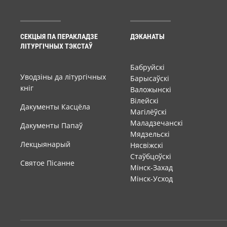
СЕКЦЫЯ ПА ПЕРАКЛАДЗЕ
ДЭКАНАТЫ
ЛІТУРГІЧНЫХ ТЭКСТАЎ
Бабруйскі
Уводзіны да літургічных
Барысаўскі
кніг
Валожынскі
Вілейскі
Дакументы Касцёла
Магілёўскі
Маладзечанскі
Дакументы Папаў
Мядзельскі
Лекцыянарый
Нясвіжскі
Стаўбцоўскі
Святое Пісанне
Мінск-Захад
Мінск-Усход