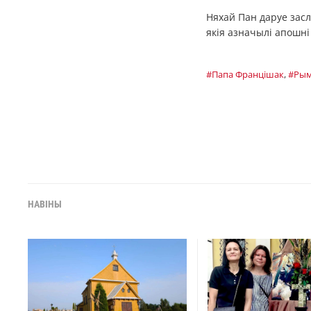
Няхай Пан даруе засл
якія азначылі апошні
#Папа Францішак
,
#Ры
НАВІНЫ