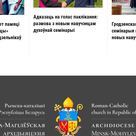
Адказаць на голас паклікання:
размова з новым навучэнцам
ет памяці
Гродзенска
духоўнай семінарыі
іцы»
семінарыя
зельнікаў
новых наву