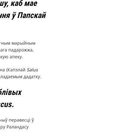
у, каб мае
ння ў Папскай
жытным марыйным
кага падарожжа,
кую апеку.
іна (Капэлай
Salus
ыкладаемым дадатку.
блівых
cus.
чыў перавесці ў
ёру Раландасу