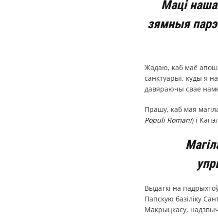
Маці наша
зямныя парэш
Жадаю, каб маё апо
санктуарыі, куды я н
давяраючы свае наме
Прашу, каб мая магі
Populi Romani
) і Кап
Магіл
упр
Выдаткі на падрыхтоў
Папскую базіліку Сан
Макрыцкасу, надзвыч