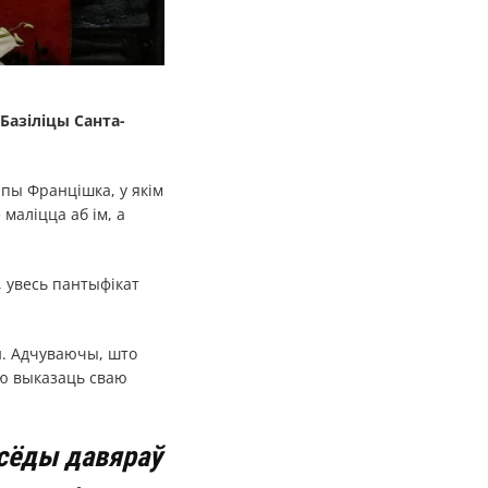
Базіліцы Санта-
апы Францішка, у якім
маліцца аб ім, а
 увесь пантыфікат
н. Адчуваючы, што
аю выказаць сваю
ўсёды давяраў