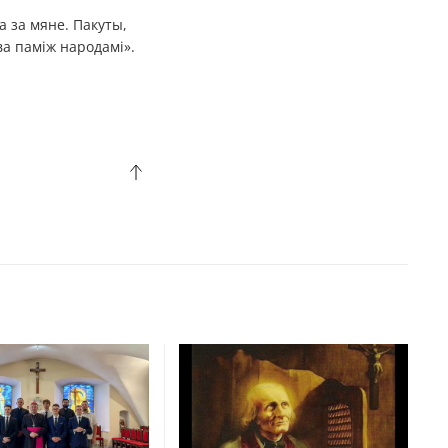
а за мяне. Пакуты,
ва паміж народамі».