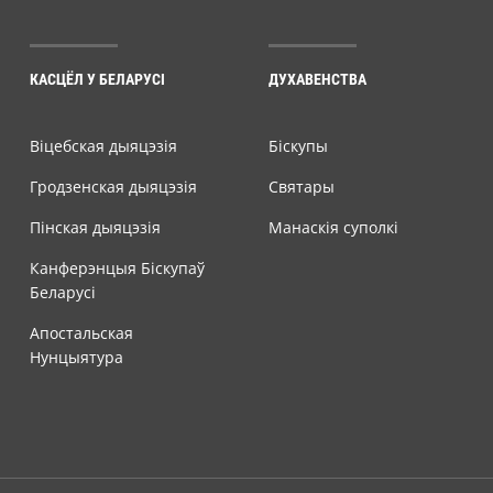
КАСЦЁЛ У БЕЛАРУСІ
ДУХАВЕНСТВА
Віцебская дыяцэзія
Біскупы
Гродзенская дыяцэзія
Святары
Пінская дыяцэзія
Манаскія суполкі
Канферэнцыя Біскупаў
Беларусі
Апостальская
Нунцыятура