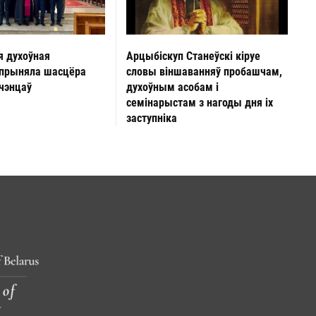
Арцыбіскуп Станеўскі кіруе
я духоўная
словы віншаванняў пробашчам,
 прыняла шасцёра
духоўным асобам і
чэнцаў
семінарыстам з нагоды дня іх
заступніка