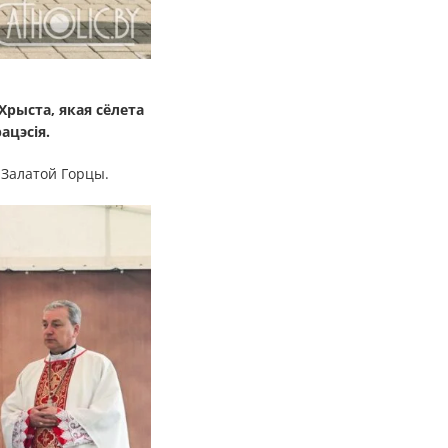
Хрыста, якая сёлета
ацэсія.
 Залатой Горцы.