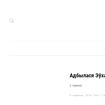
Skip to main content
Адбылася Эўха
2 чэрвеня
4 чэрвеня, 2024
Тэкст: C