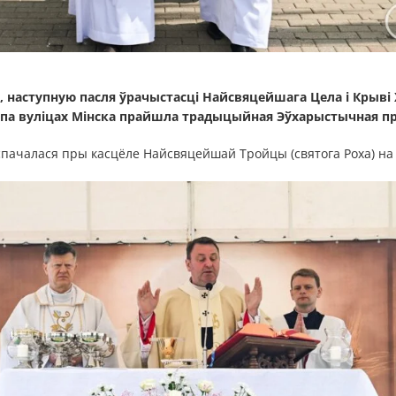
, наступную пасля ўрачыстасці Найсвяцейшага Цела і Крыві 
, па вуліцах Мінска прайшла традыцыйная Эўхарыстычная пр
спачалася пры касцёле Найсвяцейшай Тройцы (святога Роха) на