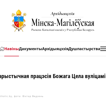
Навіны
Дакументы
Архідыяцэзія
Душпастырства
рыстычная працэсія Божага Цела вуліцамі
atholic.by, фота: Віктар Ведзень