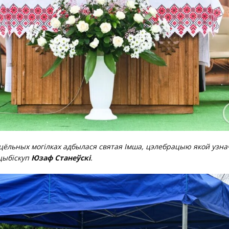
цёльных могілках адбылася святая Імша, цэлебрацыю якой узнач
рцыбіскуп
Юзаф Станеўскі
.