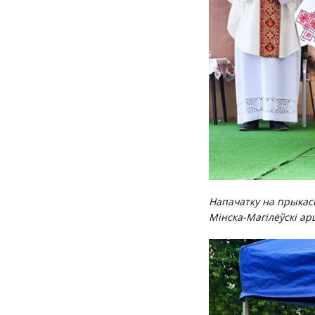
Напачатку на прыкас
Мінска-Магілёўскі а