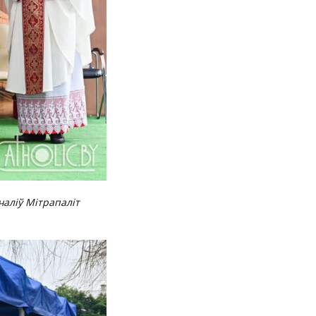
аліў Мітрапаліт